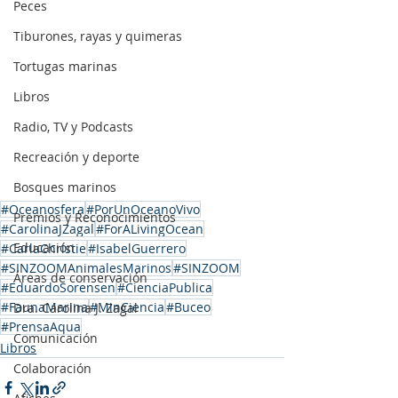
Peces
Tiburones, rayas y quimeras
Tortugas marinas
Libros
Radio, TV y Podcasts
Recreación y deporte
Bosques marinos
#Oceanosfera
#PorUnOceanoVivo
Premios y Reconocimientos
#CarolinaJZagal
#ForALivingOcean
Educación
#CarlaChristie
#IsabelGuerrero
#SINZOOMAnimalesMarinos
#SINZOOM
Áreas de conservación
#EduardoSorensen
#CienciaPublica
#FaunaMarina
#MinCiencia
#Buceo
Dra. Carolina J. Zagal
#PrensaAqua
Comunicación
Libros
Colaboración