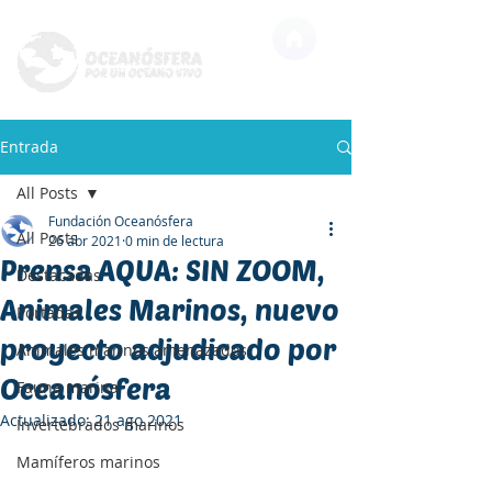
Entrada
All Posts
Fundación Oceanósfera
All Posts
26 abr 2021
0 min de lectura
Prensa AQUA: SIN ZOOM,
Destacadas
Animales Marinos, nuevo
Portadas
proyecto adjudicado por
Animales marinos amenazados
Oceanósfera
Fauna marina
Actualizado:
21 ago 2021
Invertebrados marinos
Mamíferos marinos