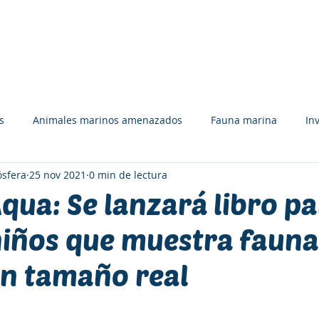
UÉ HACEMOS
APÓYANOS
RECURSOS
EQUIPO
s
Animales marinos amenazados
Fauna marina
In
sfera
25 nov 2021
0 min de lectura
Tiburones, rayas y quimeras
Tortugas marinas
Libro
Aqua: Se lanzará libro p
niños que muestra fauna
ión y deporte
Bosques marinos
Premios y Reconocimie
n tamaño real
Carolina J. Zagal
Comunicación
Colaboración
Afich