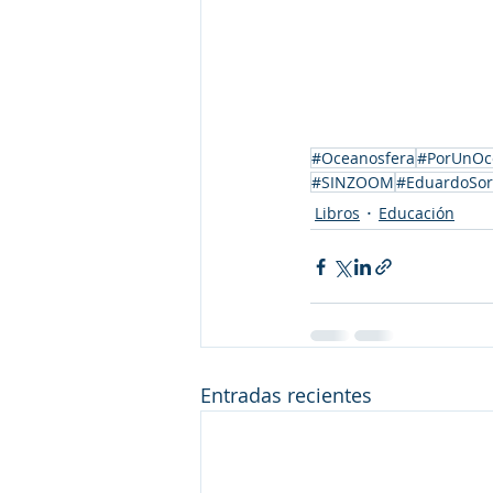
#Oceanosfera
#PorUnOc
#SINZOOM
#EduardoSo
Libros
Educación
Entradas recientes