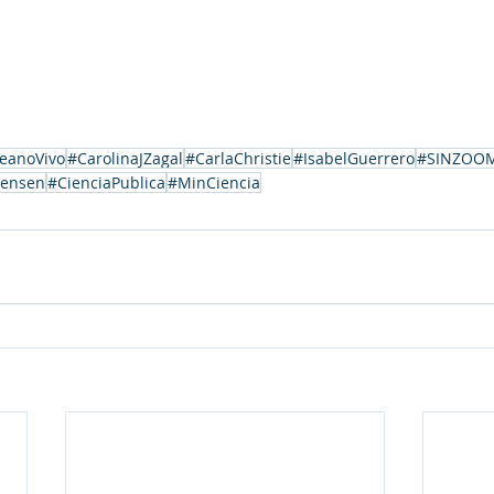
eanoVivo
#CarolinaJZagal
#CarlaChristie
#IsabelGuerrero
#SINZOOM
rensen
#CienciaPublica
#MinCiencia