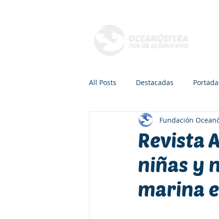
Q
All Posts
Destacadas
Portada
Fundación Oceanó
Mamíferos marinos
Peces
Revista 
niñas y 
Radio, TV y Podcasts
Recreac
marina e
Áreas de conservación
Dra. 