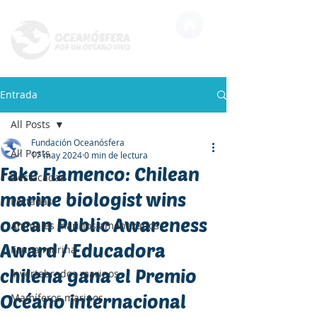
Entrada
All Posts
Fundación Oceanósfera
All Posts
17 may 2024
0 min de lectura
Fake Flamenco: Chilean
Destacadas
marine biologist wins
Portadas
ocean Public Awareness
Animales marinos amenazados
Award / Educadora
Fauna marina
chilena gana el Premio
Invertebrados marinos
Océano internacional
Mamíferos marinos