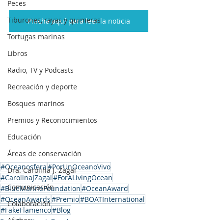
Peces
Tiburones, rayas y quimeras
Pincha aquí para leer la noticia
Tortugas marinas
Libros
Radio, TV y Podcasts
Recreación y deporte
Bosques marinos
Premios y Reconocimientos
Educación
Áreas de conservación
#Oceanosfera
#PorUnOceanoVivo
Dra. Carolina J. Zagal
#CarolinaJZagal
#ForALivingOcean
Comunicación
#BlueMarineFoundation
#OceanAward
#OceanAwards
#Premio
#BOATInternational
Colaboración
#FakeFlamenco
#Blog