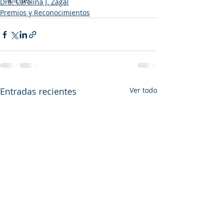
Afiches
Dra. Carolina J. Zagal
Premios y Reconocimientos
Entradas recientes
Ver todo