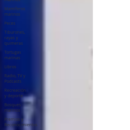
Mamíferos
marinos
Peces
Tiburones,
rayas y
quimeras
Tortugas
marinas
Libros
Radio, TV y
Podcasts
Recreación
y deporte
Bosques
marinos
Premios y
Reconocimientos