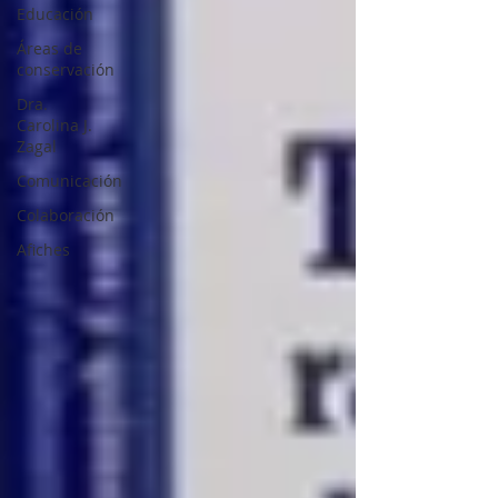
Educación
Áreas de
conservación
Dra.
Carolina J.
Zagal
Comunicación
Colaboración
Afiches