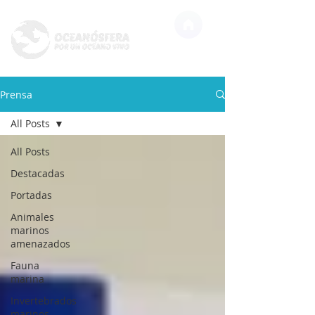
Prensa
All Posts
All Posts
Destacadas
Portadas
Animales
marinos
amenazados
Fauna
marina
Invertebrados
marinos