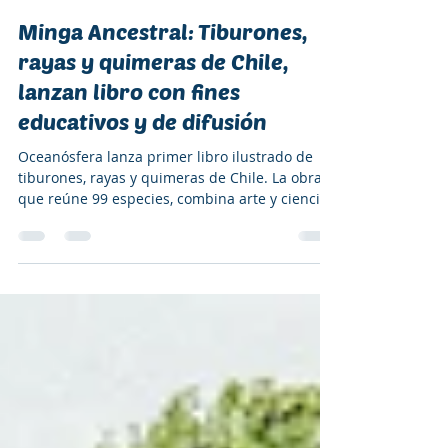
29 ago 2025
1 min de lectura
Minga Ancestral: Tiburones,
rayas y quimeras de Chile,
lanzan libro con fines
educativos y de difusión
Oceanósfera lanza primer libro ilustrado de
tiburones, rayas y quimeras de Chile. La obra,
que reúne 99 especies, combina arte y ciencia
para educar y promover la conservación de
estos animales esenciales para el ecosistema
marino, altamente amenazados por la
sobrepesca.