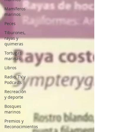
Mamíferos
marinos
Peces
Tiburones,
rayas y
quimeras
Tortugas
marinas
Libros
Radio, TV y
Podcasts
Recreación
y deporte
Bosques
marinos
Premios y
Reconocimientos