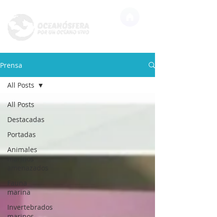
Prensa
All Posts
All Posts
Destacadas
Portadas
Animales
marinos
amenazados
Fauna
marina
Invertebrados
marinos