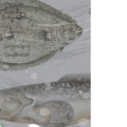
Educación
Áreas de
conservación
Dra.
Carolina J.
Zagal
Comunicación
Colaboración
Afiches