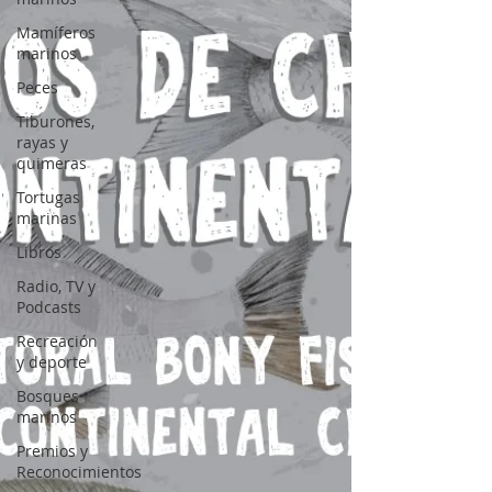
Mamíferos
marinos
Peces
Tiburones,
rayas y
quimeras
Tortugas
marinas
Libros
Radio, TV y
Podcasts
Recreación
y deporte
Bosques
marinos
Premios y
Reconocimientos