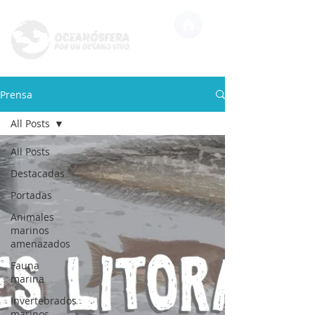
Prensa
All Posts
All Posts
Destacadas
Portadas
Animales
marinos
amenazados
Fauna
marina
Invertebrados
marinos