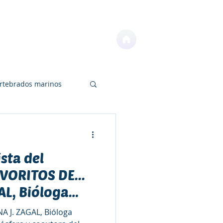
NOTICIAS
CONTACTO
ertebrados marinos
sta del
os
Educación
VORITOS DE...
AL, Bióloga
ra de
A J. ZAGAL, Bióloga