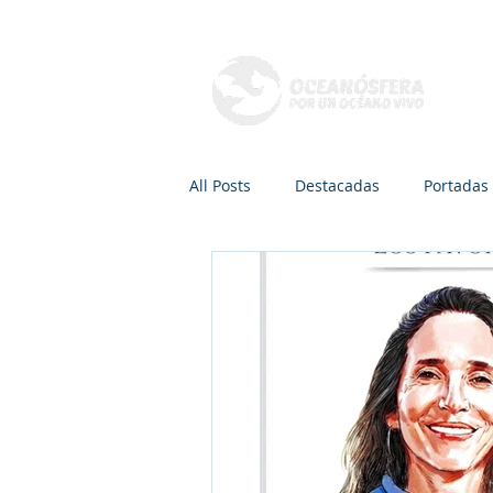
Q
All Posts
Destacadas
Portadas
Mamíferos marinos
Peces
Radio, TV y Podcasts
Recreaci
Áreas de conservación
Dra. Ca