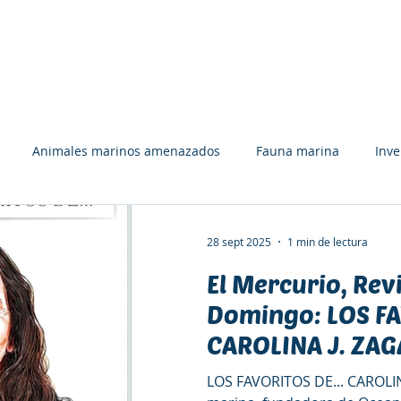
UÉ HACEMOS
APÓYANOS
RECURSOS
EQUIPO
Animales marinos amenazados
Fauna marina
Inv
Tiburones, rayas y quimeras
Tortugas marinas
Libros
28 sept 2025
1 min de lectura
El Mercurio, Revi
ón y deporte
Bosques marinos
Premios y Reconocimient
Domingo: LOS FA
CAROLINA J. ZAG
rolina J. Zagal
Comunicación
Colaboración
Afiches
marina, fundado
LOS FAVORITOS DE... CAROLIN