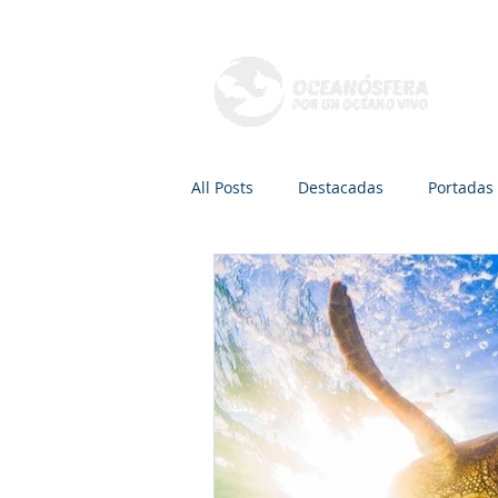
Q
All Posts
Destacadas
Portadas
Mamíferos marinos
Peces
Radio, TV y Podcasts
Recreaci
Áreas de conservación
Dra. Ca