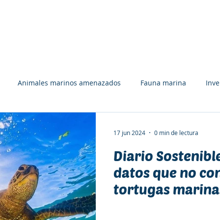
UÉ HACEMOS
APÓYANOS
RECURSOS
EQUIPO
Animales marinos amenazados
Fauna marina
Inv
Tiburones, rayas y quimeras
Tortugas marinas
Libros
17 jun 2024
0 min de lectura
Diario Sostenibl
ón y deporte
Bosques marinos
Premios y Reconocimient
datos que no con
tortugas marina
rolina J. Zagal
Comunicación
Colaboración
Afiches