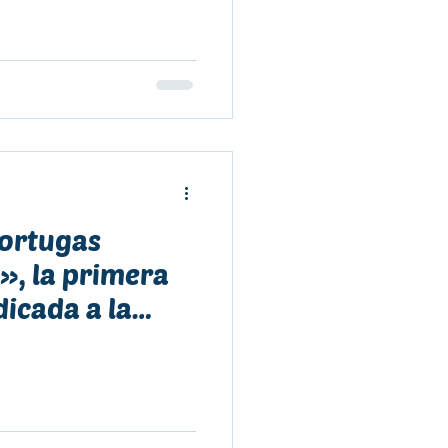
Tortugas
», la primera
icada a la
ntal