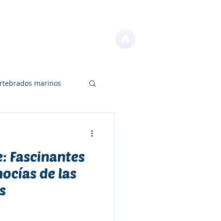
NOTICIAS
CONTACTO
ertebrados marinos
e: Fascinantes
os
Educación
ocías de las
s