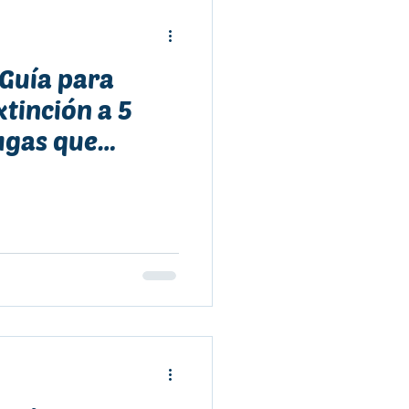
 Guía para
xtinción a 5
ugas que
 chilena