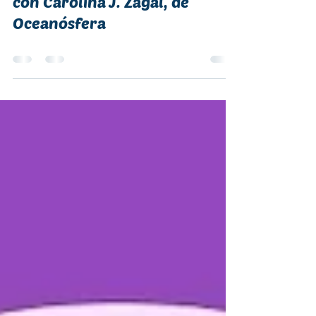
Winds of Change Asia-Pacific:
Educación ambiental marina
con Carolina J. Zagal, de
Oceanósfera