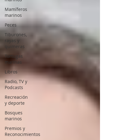
Mamíferos
marinos
Peces
Tiburones,
rayas y
quimeras
Tortugas
marinas
Libros
Radio, TV y
Podcasts
Recreación
y deporte
Bosques
marinos
Premios y
Reconocimientos