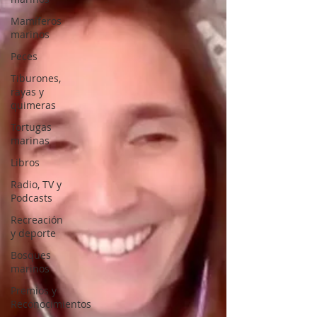
Mamíferos
marinos
Peces
Tiburones,
rayas y
quimeras
Tortugas
marinas
Libros
Radio, TV y
Podcasts
Recreación
y deporte
Bosques
marinos
Premios y
Reconocimientos