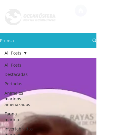
Prensa
All Posts
All Posts
Destacadas
Portadas
Animales
marinos
amenazados
Fauna
marina
Invertebrados
marinos