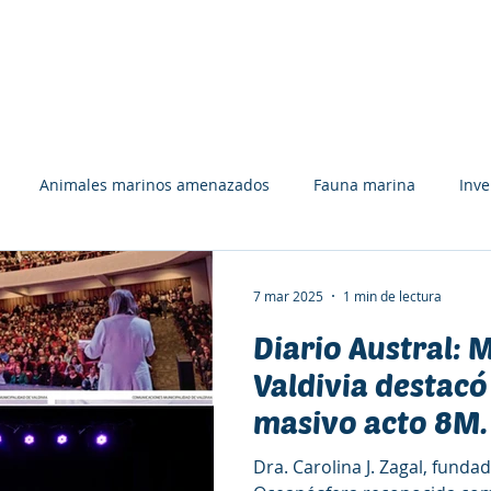
UÉ HACEMOS
APÓYANOS
RECURSOS
EQUIPO
Animales marinos amenazados
Fauna marina
Inv
Tiburones, rayas y quimeras
Tortugas marinas
Libros
7 mar 2025
1 min de lectura
Diario Austral: 
ón y deporte
Bosques marinos
Premios y Reconocimient
Valdivia destacó
masivo acto 8M.
rolina J. Zagal
Comunicación
Colaboración
Afiches
Conmemoración 
Dra. Carolina J. Zagal, funda