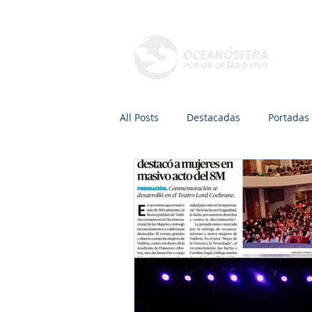
Q
All Posts
Destacadas
Portadas
Mamíferos marinos
Peces
Radio, TV y Podcasts
Recreaci
Áreas de conservación
Dra. Ca