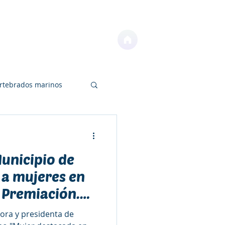
NOTICIAS
CONTACTO
ertebrados marinos
Municipio de
os
Educación
 a mujeres en
 Premiación.
se desarrolló
dora y presidenta de