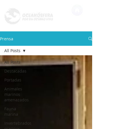
Prensa
All Posts
All Posts
Destacadas
Portadas
Animales
marinos
amenazados
Fauna
marina
Invertebrados
marinos