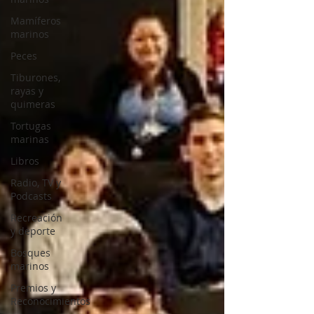
Mamíferos
marinos
Peces
Tiburones,
rayas y
quimeras
Tortugas
marinas
Libros
Radio, TV y
Podcasts
Recreación
y deporte
Bosques
marinos
Premios y
Reconocimientos