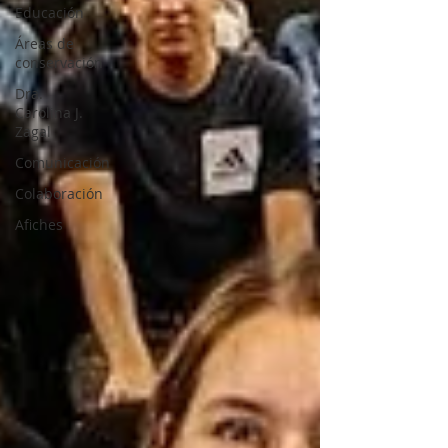
Educación
Áreas de
conservación
Dra.
Carolina J.
Zagal
Comunicación
Colaboración
Afiches