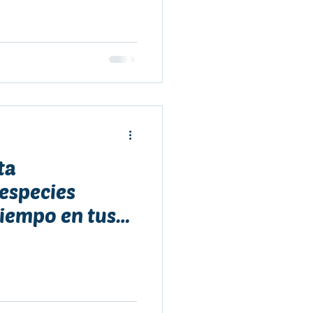
 de Oceanósfera y
ta
especies
 tiempo en tus