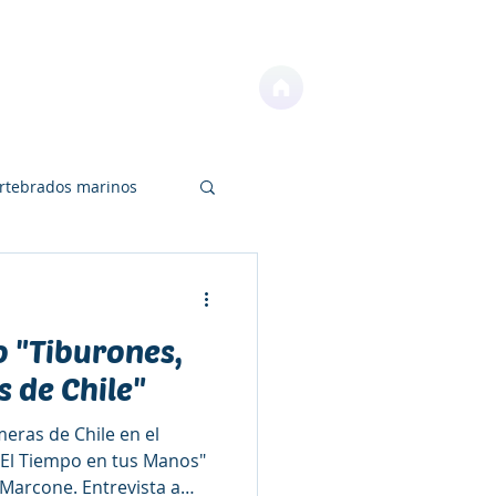
NOTICIAS
CONTACTO
ertebrados marinos
o "Tiburones,
os
Educación
 de Chile"
meras de Chile en el
"El Tiempo en tus Manos"
 Marcone. Entrevista a