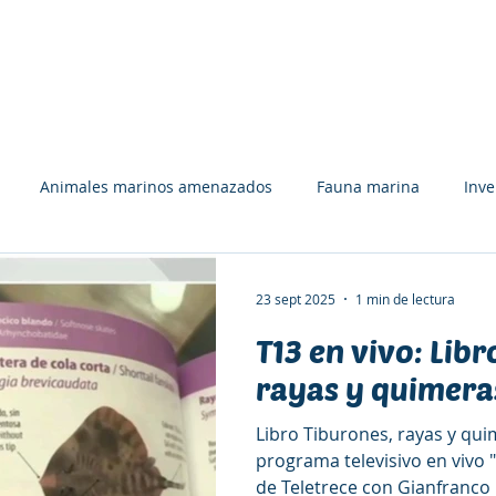
UÉ HACEMOS
APÓYANOS
RECURSOS
EQUIPO
Animales marinos amenazados
Fauna marina
Inv
Tiburones, rayas y quimeras
Tortugas marinas
Libros
23 sept 2025
1 min de lectura
T13 en vivo: Libr
ón y deporte
Bosques marinos
Premios y Reconocimient
rayas y quimeras
Libro Tiburones, rayas y qui
rolina J. Zagal
Comunicación
Colaboración
Afiches
programa televisivo en vivo 
de Teletrece con Gianfranco