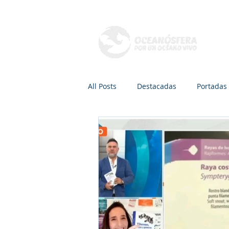
Q
All Posts
Destacadas
Portadas
Mamíferos marinos
Peces
Radio, TV y Podcasts
Recreaci
Áreas de conservación
Dra. Ca