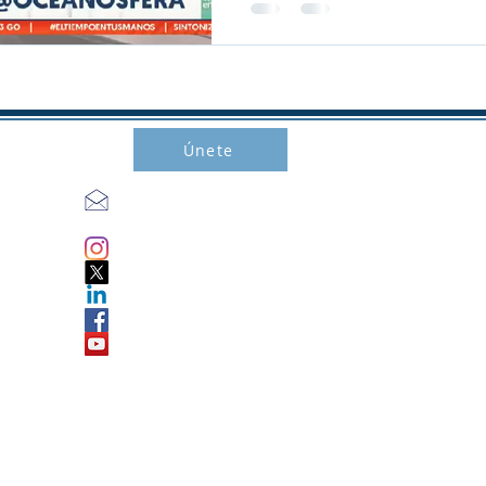
Únete
fundacionoceanosfera@gmail.com
oceanosfera
OceanosferaCL
Fundación Oceanósfera
oceanosfera
Fundación Oceanósfera