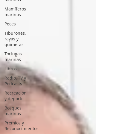
Mamíferos
marinos
Peces
Tiburones,
rayas y
quimeras
Tortugas
marinas
Libros
Radio, TV y
Podcasts
Recreación
y deporte
Bosques
marinos
Premios y
Reconocimientos