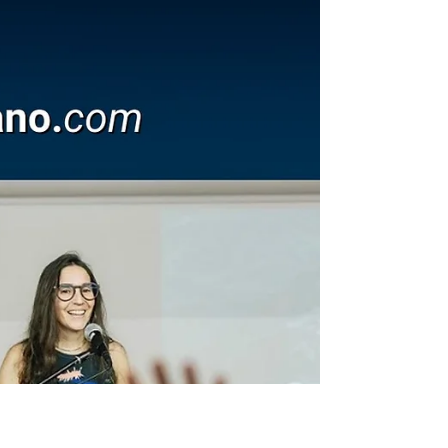
oceánica». Entrevista a
Carolina Zagal
Entrevista a Carolina J. Zagal, fundadora de
Oceanósfera. Desde 2019, Oceanósfera
promueve la comunicación y la educación de la
conservación marina. Busca inspirar a las
personas, especialmente en su niñez, a cuidar
el océano y su biodiversidad. Educación marina
y comunicación ambiental: así trabaja
Oceanósfera Con tres áreas principales de
acción -Actividades educativas marinas;
Recursos educativos; Comunicación y
colaboración-, los números dan cuenta de un
nicho que necesi