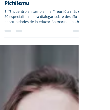
se reunieron en celebración
única en torno al mar en
Pichilemu
El “Encuentro en torno al mar” reunió a más de
50 especialistas para dialogar sobre desafíos y
oportunidades de la educación marina en Chile
y construir en conjunto una hoja de ruta.
Participaron actores públicos y privados. Entre
ellos, representantes de toda la costa chilena
—incluyendo Rapa Nui y Juan Fernández—, y
organizaciones como Oceanósfera, Fundación
Rompientes, Científicos de la Basura y el
Núcleo Milenio NUTME, entre otros.