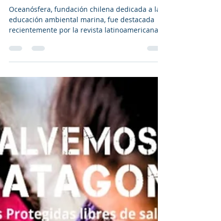
20 feb
1 min de lectura
Revista Tierra Bella:
Oceanósfera es destacada por
Somos el Cambio por impulsar
cultura oceánica en Chile
Oceanósfera, fundación chilena dedicada a la
educación ambiental marina, fue destacada
recientemente por la revista latinoamericana
especializada en ambiente y cambio climático
Somos el Cambio, en una entrevista a su
presidenta, la Dra. Carolina J. Zagal, que pone
en valor su trayectoria desde 2019
construyendo una cultura oceánica en Chile.