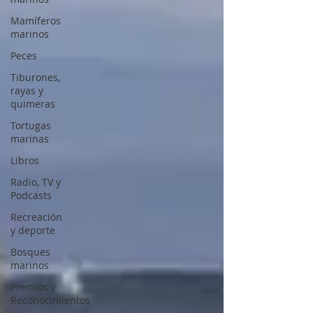
Mamíferos
marinos
Peces
Tiburones,
rayas y
quimeras
Tortugas
marinas
Libros
Radio, TV y
Podcasts
Recreación
y deporte
Bosques
marinos
Premios y
Reconocimientos