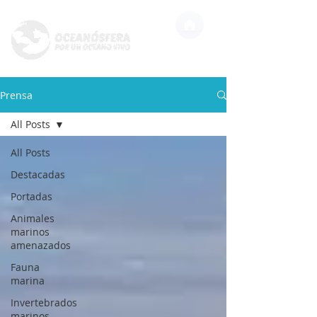
Prensa
All Posts
All Posts
Destacadas
Portadas
Animales
marinos
amenazados
Fauna
marina
Invertebrados
marinos