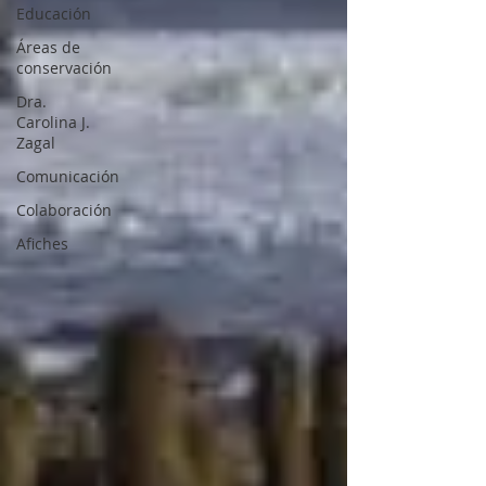
Educación
Áreas de
conservación
Dra.
Carolina J.
Zagal
Comunicación
Colaboración
Afiches