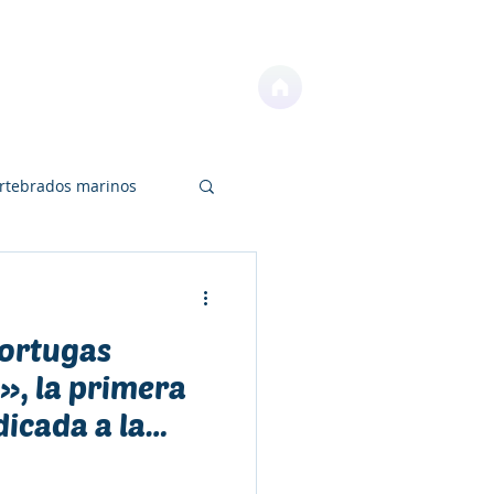
NOTICIAS
CONTACTO
ertebrados marinos
Tortugas
os
Educación
», la primera
icada a la
ntal