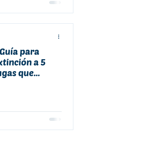
 Guía para
xtinción a 5
ugas que
 chilena