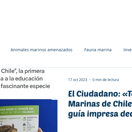
UÉ HACEMOS
APÓYANOS
RECURSOS
EQUIPO
Animales marinos amenazados
Fauna marina
Inv
Tiburones, rayas y quimeras
Tortugas marinas
Libros
17 oct 2023
0 min de lectura
El Ciudadano: «
ón y deporte
Bosques marinos
Premios y Reconocimient
Marinas de Chile
guía impresa ded
rolina J. Zagal
Comunicación
Colaboración
Afiches
educación ambie