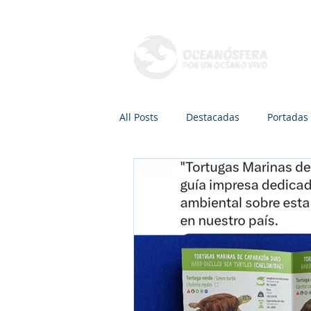
Q
All Posts
Destacadas
Portadas
Mamíferos marinos
Peces
Radio, TV y Podcasts
Recreaci
Áreas de conservación
Dra. Ca