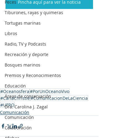
Peces
Pincha aquí para ver la noticia
Tiburones, rayas y quimeras
Tortugas marinas
Libros
Radio, TV y Podcasts
Recreación y deporte
Bosques marinos
Premios y Reconocimientos
Educación
#Oceanosfera
#PorUnOceanoVivo
Áreas de conservación
#CarlaChristie
#ComunicacionDeLaCiencia
#UFRO
Dra. Carolina J. Zagal
Comunicación
Comunicación
Colaboración