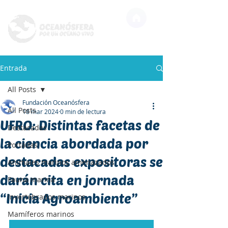
Entrada
All Posts
Fundación Oceanósfera
All Posts
18 mar 2024
0 min de lectura
UFRO: Distintas facetas de
Destacadas
la ciencia abordada por
Portadas
destacadas expositoras se
Animales marinos amenazados
darán cita en jornada
Fauna marina
“Inicia Agroambiente”
Invertebrados marinos
Mamíferos marinos