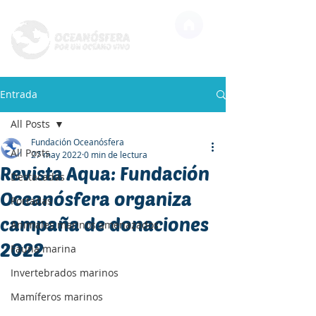
Entrada
All Posts
Fundación Oceanósfera
All Posts
27 may 2022
0 min de lectura
Revista Aqua: Fundación
Destacadas
Oceanósfera organiza
Portadas
campaña de donaciones
Animales marinos amenazados
2022
Fauna marina
Invertebrados marinos
Mamíferos marinos