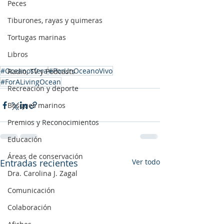
Peces
Tiburones, rayas y quimeras
Tortugas marinas
Libros
#Oceanosfera
#PorUnOceanoVivo
Radio, TV y Podcasts
#ForALivingOcean
Recreación y deporte
Bosques marinos
Premios y Reconocimientos
Educación
Áreas de conservación
Entradas recientes
Ver todo
Dra. Carolina J. Zagal
Comunicación
Colaboración