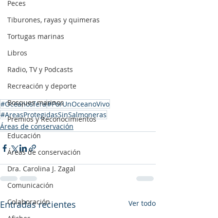
Peces
Tiburones, rayas y quimeras
Tortugas marinas
Libros
Radio, TV y Podcasts
Recreación y deporte
Bosques marinos
#Oceanosfera
#PorUnOceanoVivo
#AreasProtegidasSinSalmoneras
Premios y Reconocimientos
Áreas de conservación
Educación
Áreas de conservación
Dra. Carolina J. Zagal
Comunicación
Colaboración
Entradas recientes
Ver todo