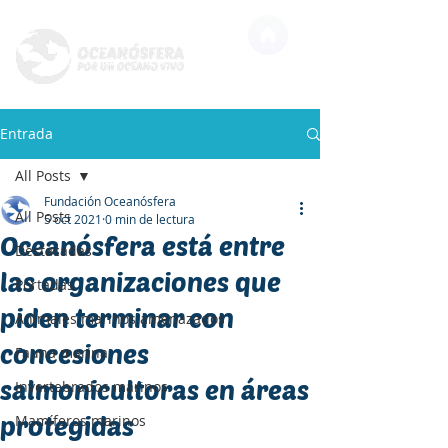
Entrada
All Posts
Fundación Oceanósfera
All Posts
5 oct 2021
0 min de lectura
Oceanósfera está entre
Destacadas
las organizaciones que
Portadas
piden terminar con
Animales marinos amenazados
concesiones
Fauna marina
salmonicultoras en áreas
Invertebrados marinos
protegidas
Mamíferos marinos