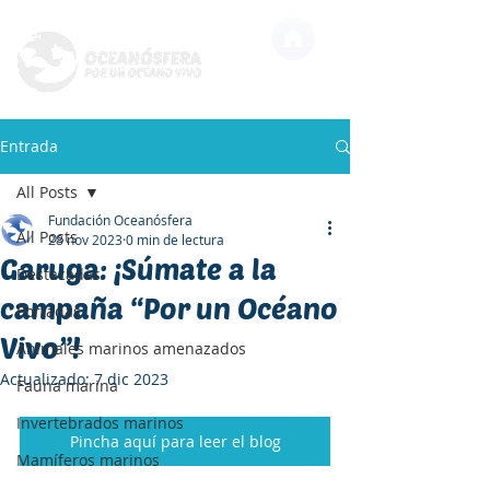
Entrada
All Posts
Fundación Oceanósfera
All Posts
28 nov 2023
0 min de lectura
Garuga: ¡Súmate a la
Destacadas
campaña “Por un Océano
Portadas
Vivo”!
Animales marinos amenazados
Actualizado:
7 dic 2023
Fauna marina
Invertebrados marinos
Pincha aquí para leer el blog
Mamíferos marinos