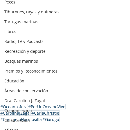
Peces
Tiburones, rayas y quimeras
Tortugas marinas
Libros
Radio, TV y Podcasts
Recreación y deporte
Bosques marinos
Premios y Reconocimientos
Educación
Áreas de conservación
Dra. Carolina J. Zagal
#Oceanosfera
#PorUnOceanoVivo
Comunicación
#CarolinaJZagal
#CarlaChristie
#ConsueloHermosilla
#Garuga
Colaboración