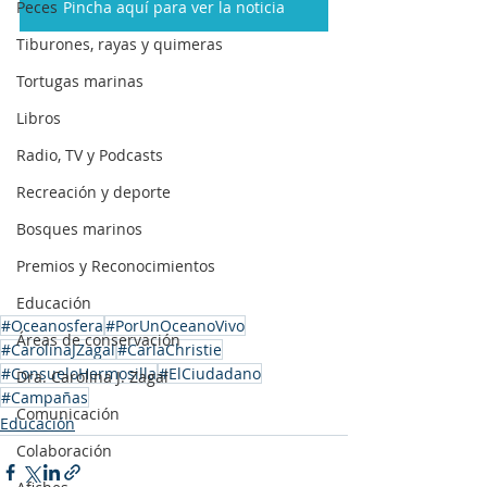
Peces
Pincha aquí para ver la noticia
Tiburones, rayas y quimeras
Tortugas marinas
Libros
Radio, TV y Podcasts
Recreación y deporte
Bosques marinos
Premios y Reconocimientos
Educación
#Oceanosfera
#PorUnOceanoVivo
Áreas de conservación
#CarolinaJZagal
#CarlaChristie
#ConsueloHermosilla
#ElCiudadano
Dra. Carolina J. Zagal
#Campañas
Comunicación
Educación
Colaboración