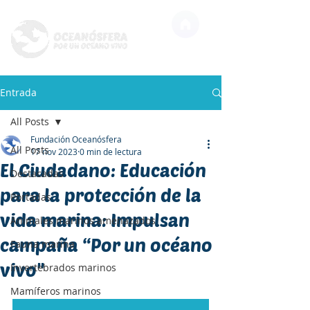
Entrada
All Posts
Fundación Oceanósfera
All Posts
17 nov 2023
0 min de lectura
El Ciudadano: Educación
Destacadas
para la protección de la
Portadas
vida marina: Impulsan
Animales marinos amenazados
campaña “Por un océano
Fauna marina
vivo"
Invertebrados marinos
Mamíferos marinos