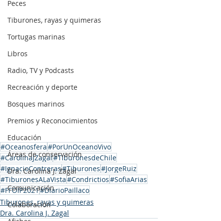
Peces
Tiburones, rayas y quimeras
Tortugas marinas
Libros
Radio, TV y Podcasts
Recreación y deporte
Bosques marinos
Premios y Reconocimientos
Educación
#Oceanosfera
#PorUnOceanoVivo
Áreas de conservación
#CarolinaJZagal
#TiburonesdeChile
#IgnacioContreras
#Tiburones
#JorgeRuiz
Dra. Carolina J. Zagal
#TiburonesALaVista
#Condrictios
#SofiaArias
Comunicación
#FFOIP2021
#DiarioPaillaco
Tiburones, rayas y quimeras
Colaboración
Dra. Carolina J. Zagal