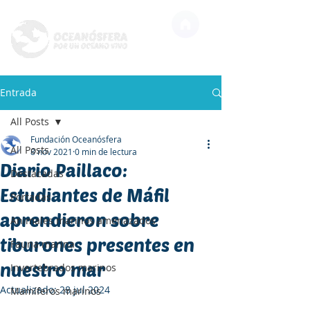
Entrada
All Posts
Fundación Oceanósfera
All Posts
8 nov 2021
0 min de lectura
Diario Paillaco:
Destacadas
Estudiantes de Máfil
Portadas
aprendieron sobre
Animales marinos amenazados
tiburones presentes en
Fauna marina
nuestro mar
Invertebrados marinos
Actualizado:
28 jul 2024
Mamíferos marinos