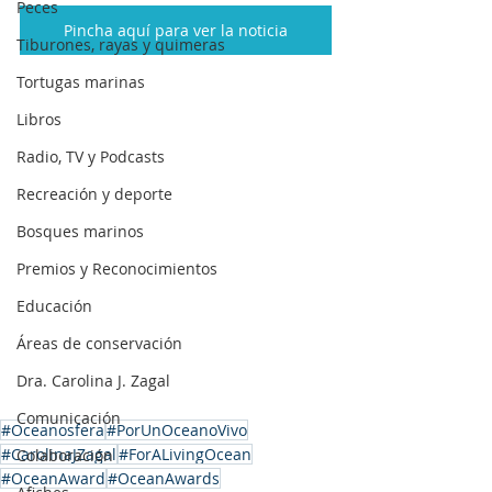
Peces
Pincha aquí para ver la noticia
Tiburones, rayas y quimeras
Tortugas marinas
Libros
Radio, TV y Podcasts
Recreación y deporte
Bosques marinos
Premios y Reconocimientos
Educación
Áreas de conservación
Dra. Carolina J. Zagal
Comunicación
#Oceanosfera
#PorUnOceanoVivo
#CarolinaJZagal
#ForALivingOcean
Colaboración
#OceanAward
#OceanAwards