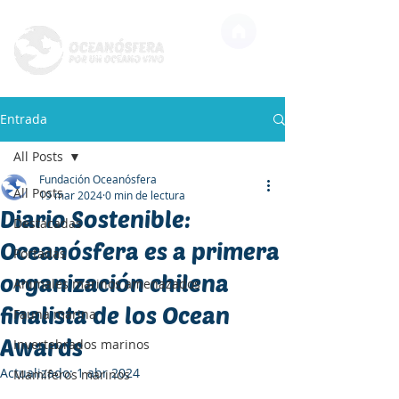
Entrada
All Posts
Fundación Oceanósfera
All Posts
19 mar 2024
0 min de lectura
Diario Sostenible:
Destacadas
Oceanósfera es a primera
Portadas
organización chilena
Animales marinos amenazados
finalista de los Ocean
Fauna marina
Awards
Invertebrados marinos
Actualizado:
1 abr 2024
Mamíferos marinos