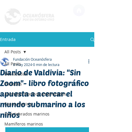
Entrada
All Posts
Fundación Oceanósfera
All Posts
8 may 2024
0 min de lectura
Diario de Valdivia: "Sin
Destacadas
Zoom"- libro fotográfico
Portadas
apuesta a acercar el
Animales marinos amenazados
mundo submarino a los
Fauna marina
niños
Invertebrados marinos
Mamíferos marinos