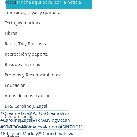
Peces
Pincha aquí para leer la noticia
Tiburones, rayas y quimeras
Tortugas marinas
Libros
Radio, TV y Podcasts
Recreación y deporte
Bosques marinos
Premios y Reconocimientos
Educación
Áreas de conservación
Dra. Carolina J. Zagal
#Oceanosfera
#PorUnOceanoVivo
Comunicación
#CarolinaJZagal
#ForALivingOcean
#SINZOOMAnimalesMarinos
Colaboración
#SINZOOM
#EdicionesMackay
#DiariodeValdivia