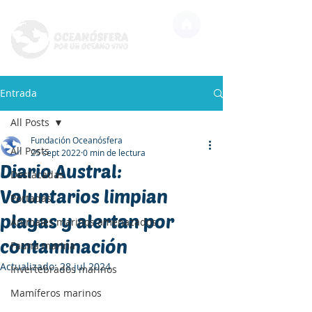
Entrada
All Posts
Fundación Oceanósfera
All Posts
25 sept 2022
0 min de lectura
Diario Austral:
Destacadas
Voluntarios limpian
Portadas
playas y alertan por
Animales marinos amenazados
contaminación
Fauna marina
Actualizado:
28 jul 2024
Invertebrados marinos
Mamíferos marinos