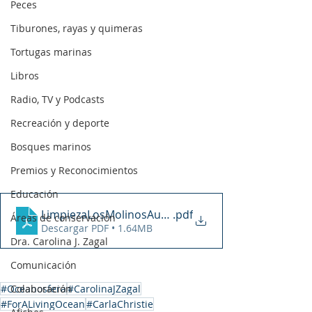
Peces
Tiburones, rayas y quimeras
Tortugas marinas
Libros
Radio, TV y Podcasts
Recreación y deporte
Bosques marinos
Premios y Reconocimientos
Educación
LimpiezaLosMolinosAustral Valdivia-26-09-22
.pdf
Áreas de conservación
Descargar PDF • 1.64MB
Dra. Carolina J. Zagal
Comunicación
#Oceanosfera
Colaboración
#CarolinaJZagal
#ForALivingOcean
#CarlaChristie