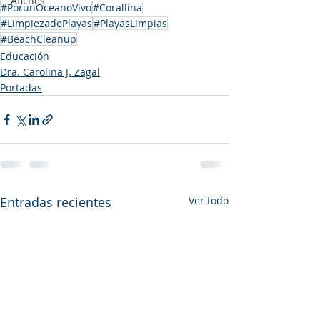
Afiches
#PorunOceanoVivo
#Corallina
#LimpiezadePlayas
#PlayasLimpias
#BeachCleanup
Educación
Dra. Carolina J. Zagal
Portadas
Entradas recientes
Ver todo