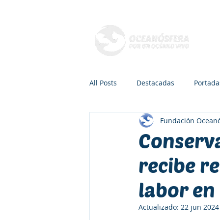
Q
All Posts
Destacadas
Portada
Fundación Oceanó
Mamíferos marinos
Peces
Conserv
recibe r
Radio, TV y Podcasts
Recreac
labor en
Áreas de conservación
Dra. 
Actualizado:
22 jun 2024