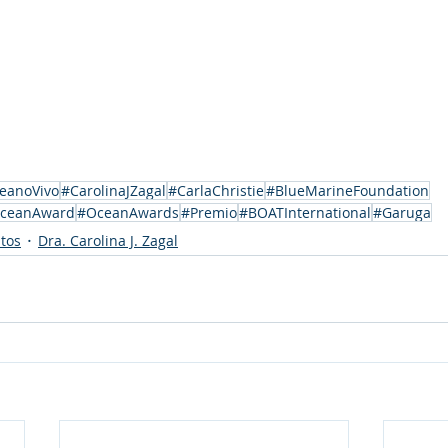
eanoVivo
#CarolinaJZagal
#CarlaChristie
#BlueMarineFoundation
ceanAward
#OceanAwards
#Premio
#BOATInternational
#Garuga
tos
Dra. Carolina J. Zagal