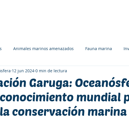
UÉ HACEMOS
APÓYANOS
RECURSOS
EQUIPO
s
Animales marinos amenazados
Fauna marina
In
sfera
12 jun 2024
0 min de lectura
Tiburones, rayas y quimeras
Tortugas marinas
Libro
ación Garuga: Oceanósf
econocimiento mundial p
ión y deporte
Bosques marinos
Premios y Reconocimie
 la conservación marina
Carolina J. Zagal
Comunicación
Colaboración
Afich